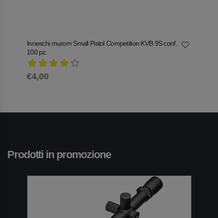
Inneschi murom Small Pistol Competition KVB 9S conf.
Innesc
100 pz.
€3,4
€4,00
Prodotti in promozione