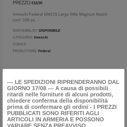
PREZZO:
€18,50
Inneschi Federal GM215 Large Rifle Magnum Match
conf. 100 pz.
DISPONIBILITA':
DISPONIBILE
CATEGORIA:
Inneschi
CODICE:
PRODUTTORE:
Federal
--- LE SPEDIZIONI RIPRENDERANNO DAL
AGGIUNGI AL CARELLO
GIORNO 17/08 --- A causa di possibili
ritardi nelle forniture di alcuni prodotti,
RICHIEDI INFORMAZIONI
chiedere conferma della disponibilità
prima di confermare gli ordini - I PREZZI
PUBBLICATI SONO RIFERITI AGLI
ARTICOLI IN ARMERIA E POSSONO
VARIARE
SENZA PREAVVISO