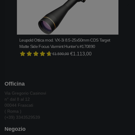
Leupold Ottica mod. VX-3i 8.5-25x50mm CDS Target
Bene
Matte Side Focus Varmint Hunter's #170890
€2.1
€1.113,00
€1.590,00
Officina
Via Gregorio Casinovi
n° dal 8 al 12
00044 Frascati
( Roma )
(+39) 3343529539
Negozio