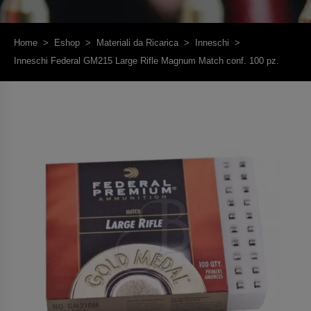
Home
>
Eshop
>
Materiali da Ricarica
>
Inneschi
>
Inneschi Federal GM215 Large Rifle Magnum Match conf. 100 pz.