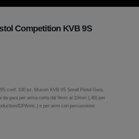
stol Competition KVB 9S
9S conf. 100 pz. Murom KVB 9S Small Pistol Gara.
oni da gara per arma corta dal 9mm al 10mm (.40) per
oduction/IDPA/etc.) e per armi con percussione