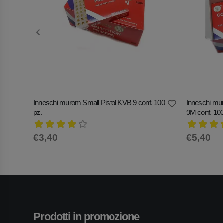
Inneschi murom Small Pistol KVB 9 conf. 100
Inneschi mu
pz.
9M conf. 100
€3,40
€5,40
Prodotti in promozione