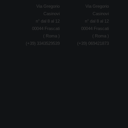
Via Gregorio
Via Gregorio
Casinovi
Casinovi
n° dal 8 al 12
n° dal 8 al 12
00044 Frascati
00044 Frascati
( Roma )
( Roma )
(+39) 3343529539
(+39) 069421873
arabina PCP Alta Potenza FX
Benelli fucile semiauto. mod.
Benelli 
irguns Typhoon
Beccaccia Supreme cal.12/76
Beccacc
canna 65 cm.
canna 6
€615,60
809,99
€1.686,30
€2.190,00
€2.189,