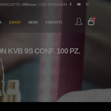
 069421873
Officina:
(+39) 3343529539
0
A
ESHOP
NEWS
CONTATTI
 KVB 9S CONF. 100 PZ.