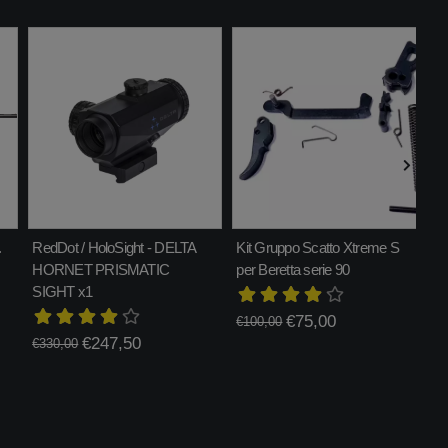
.
RedDot / HoloSight - DELTA
Kit Gruppo Scatto Xtreme S
C
HORNET PRISMATIC
per Beretta serie 90
A
SIGHT x1
€75,00
€100,00
€
€247,50
€330,00