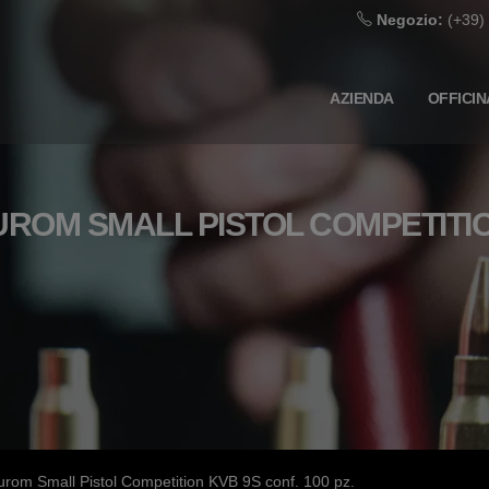
Negozio:
(+39)
AZIENDA
OFFICIN
UROM SMALL PISTOL COMPETITION
urom Small Pistol Competition KVB 9S conf. 100 pz.