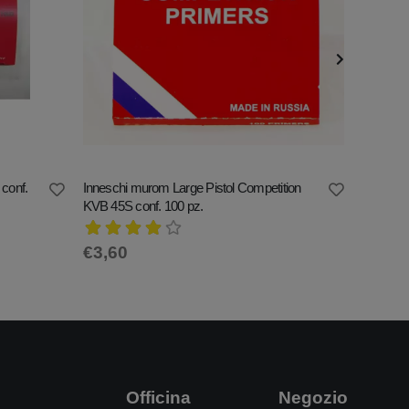
conf.
Inneschi murom Large Pistol Competition
Innesch
KVB 45S conf. 100 pz.
45M conf
€3,60
€4,50
Officina
Negozio