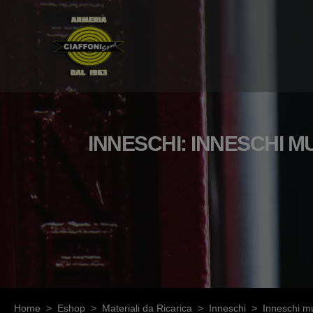
INNESCHI: INNESCHI M
Home
>
Eshop
>
Materiali da Ricarica
>
Inneschi
>
Inneschi m