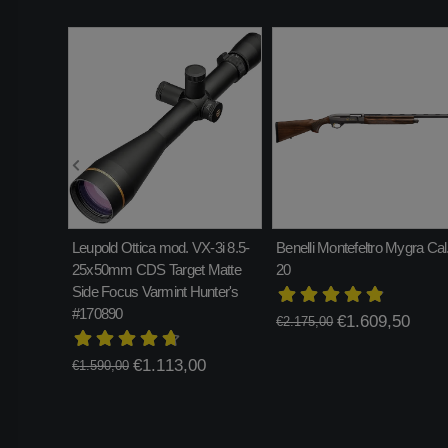
Leupold Ottica mod. VX-3i 8.5-
Benelli Montefeltro Mygra Cal
25x50mm CDS Target Matte
20
Side Focus Varmint Hunter's
#170890
€1.609,50
€2.175,00
€1.113,00
€1.590,00