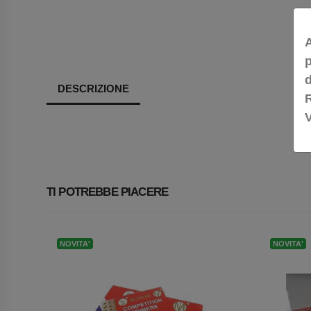
A
p
DESCRIZIONE
TI POTREBBE PIACERE
NOVITA'
NOVITA'