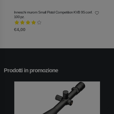
Inneschi murom Small Pistol Competition KVB 9S conf.
Innesc
100 pz.
€3,4
€4,00
Prodotti in promozione