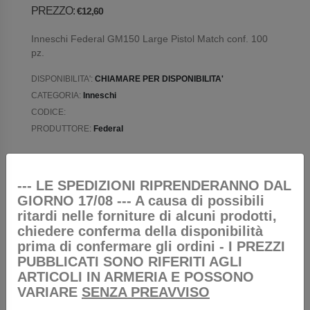
PREZZO:
€12,60
Inneschi Federal GM150 Large Pistol Match conf. 100
pz.
DISPONIBILITA':
CHIAMARE PER DISPONIBILITA'
CATEGORIA:
Inneschi
CODICE:
PRODUTTORE:
Federal
--- LE SPEDIZIONI RIPRENDERANNO DAL
GIORNO 17/08 --- A causa di possibili
RICHIEDI INFORMAZIONI
ritardi nelle forniture di alcuni prodotti,
chiedere conferma della disponibilità
prima di confermare gli ordini - I PREZZI
PUBBLICATI SONO RIFERITI AGLI
ARTICOLI IN ARMERIA E POSSONO
VARIARE
SENZA PREAVVISO