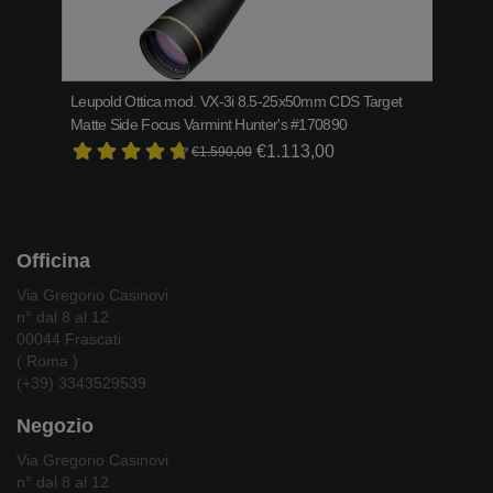
Leupold Ottica mod. VX-3i 8.5-25x50mm CDS Target
Bene
Matte Side Focus Varmint Hunter's #170890
€2.1
€1.113,00
€1.590,00
Officina
Via Gregorio Casinovi
n° dal 8 al 12
00044 Frascati
( Roma )
(+39) 3343529539
Negozio
Via Gregorio Casinovi
n° dal 8 al 12