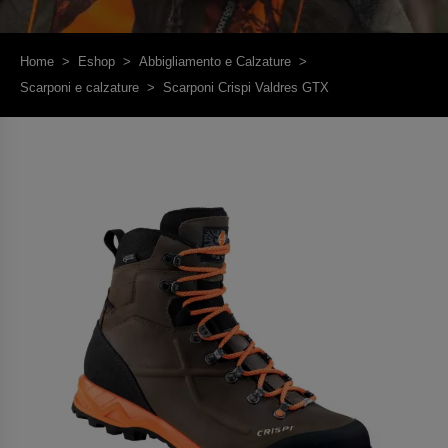
Home
>
Eshop
>
Abbigliamento e Calzature
>
Scarponi e calzature
>
Scarponi Crispi Valdres GTX