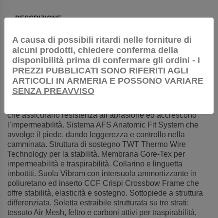
DESCRIZIONE
A causa di possibili ritardi nelle forniture di
alcuni prodotti, chiedere conferma della
disponibilità prima di confermare gli ordini - I
PREZZI PUBBLICATI SONO RIFERITI AGLI
ARTICOLI IN ARMERIA E POSSONO VARIARE
Scarponi Crispi Valdres GTX High Visibility Tomaia in
SENZA PREAVVISO
Nubuk ingrassato, idrorepellente. Rinforzi in gomma,
applicati alla tomaia nella zona del tallone e del puntale,
che assicurano resistenza all’abrasione ed accrescono
l’impermeabilità. Sistema AFS Anatomic Fit System che
avvolge il piede, dando leggerezza e controllo nella
camminata. Struttura di sostegno TWT Thermo Wire
Technology per la stabilità. Membrana Gore-Tex per
impermeabilità e traspirabilità. Collarino e linguetta
imbottiti. Suola Vibram con intersuola ammortizzante in
poliuretano ed inserto CCF Crispi Crossbow Frame che
offre stabilità, elasticità e sostegno. Sottopiede a struttura
differenziata. Soletta estraibile strutturata su tre strati:
tessuto Air Mesh, feltro e carboni attivi per traspirabilità,