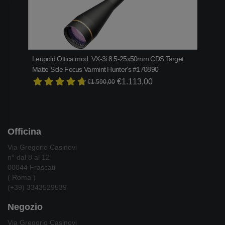
Leupold Ottica mod. VX-3i 8.5-25x50mm CDS Target
Bene
Matte Side Focus Varmint Hunter's #170890
€2.1
€1.113,00
€1.590,00
Officina
Via Gregorio Casinovi
n° dal 8 al 12
00044 Frascati
( Roma )
(+39) 3343529539
Negozio
Via Gregorio Casinovi