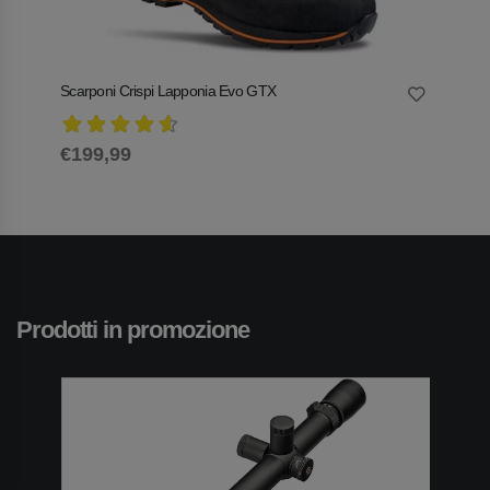
Scarponi Crispi Lapponia Evo GTX
Meindl
€199,99
€10,
Prodotti in promozione