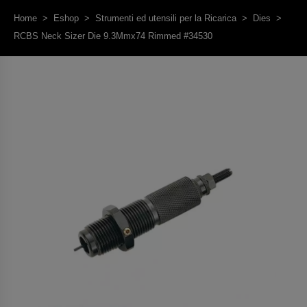
Home
>
Eshop
>
Strumenti ed utensili per la Ricarica
>
Dies
>
RCBS Neck Sizer Die 9.3Mmx74 Rimmed #34530