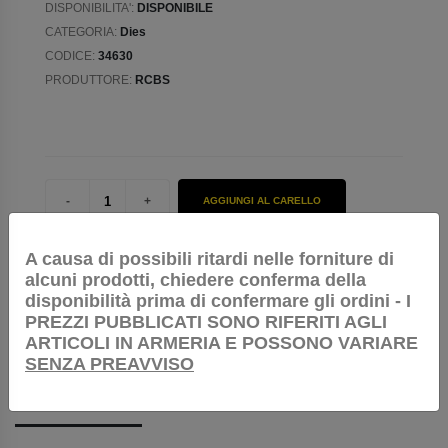
DISPONIBILITA':
DISPONIBILE
CATEGORIA:
Dies
CODICE:
34630
PRODUTTORE:
RCBS
AGGIUNGI AL CARELLO
RICHIEDI INFORMAZIONI
A causa di possibili ritardi nelle forniture di
alcuni prodotti, chiedere conferma della
disponibilità prima di confermare gli ordini - I
PREZZI PUBBLICATI SONO RIFERITI AGLI
ARTICOLI IN ARMERIA E POSSONO VARIARE
SENZA PREAVVISO
DESCRIZIONE