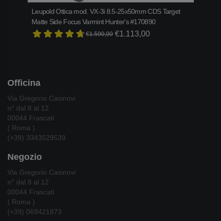
Leupold Ottica mod. VX-3i 8.5-25x50mm CDS Target
Bene
Matte Side Focus Varmint Hunter's #170890
€2.1
€1.113,00
€1.590,00
Officina
Via Gregorio Casinovi
n° dal 8 al 12
00044 Frascati
( Roma )
(+39) 3343529539
Negozio
Via Gregorio Casinovi
n° dal 8 al 12
00044 Frascati
( Roma )
(+39) 069421873