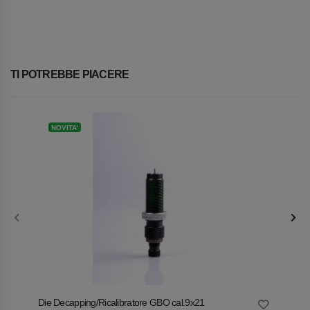
TI POTREBBE PIACERE
NOVITA'
NOV
Die Decapping/Ricalibratore GBO cal.9x21
Die Fa