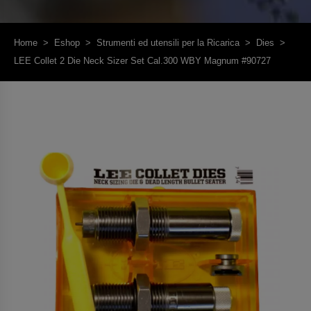
Home
>
Eshop
>
Strumenti ed utensili per la Ricarica
>
Dies
>
LEE Collet 2 Die Neck Sizer Set Cal.300 WBY Magnum #90727