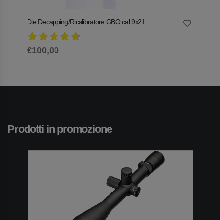
Die Decapping/Ricalibratore GBO cal.9x21
Die Fa
€100,00
€60,
Prodotti in promozione