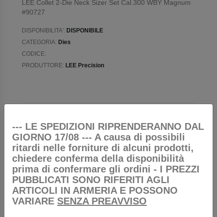
LEE Collet 2-Die Neck Sizer Set Cal.300 WBY Magnum
#90727
DISPONIBILITA':
DISPONIBILE
CATEGORIA:
Dies
CODICE:
PRODUTTORE:
LEE Precision
AGGIUNGI AL CARELLO
--- LE SPEDIZIONI RIPRENDERANNO DAL
GIORNO 17/08 --- A causa di possibili
ritardi nelle forniture di alcuni prodotti,
RICHIEDI INFORMAZIONI
chiedere conferma della disponibilità
prima di confermare gli ordini - I PREZZI
PUBBLICATI SONO RIFERITI AGLI
ARTICOLI IN ARMERIA E POSSONO
VARIARE
SENZA PREAVVISO