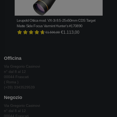
Leupold Ottica mod. VX-3i 8.5-25x50mm CDS Target
Bene
Matte Side Focus Varmint Hunter's #170890
€2.1
€1.113,00
€1.590,00
Officina
Via Gregorio Casinovi
n° dal 8 al 12
00044 Frascati
( Roma )
(+39) 3343529539
Negozio
Via Gregorio Casinovi
n° dal 8 al 12
00044 Frascati