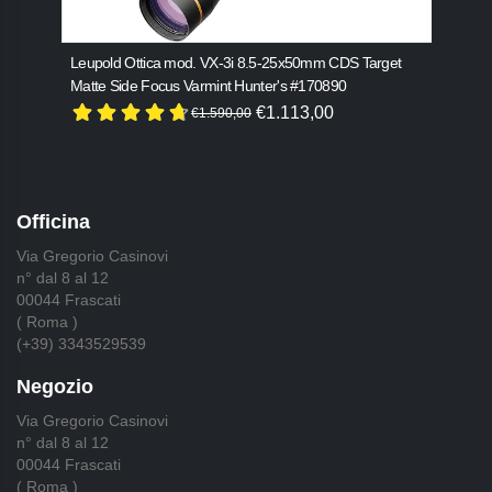
Leupold Ottica mod. VX-3i 8.5-25x50mm CDS Target
Bene
Matte Side Focus Varmint Hunter's #170890
€2.1
€1.113,00
€1.590,00
Officina
Via Gregorio Casinovi
n° dal 8 al 12
00044 Frascati
( Roma )
(+39) 3343529539
Negozio
Via Gregorio Casinovi
n° dal 8 al 12
00044 Frascati
( Roma )