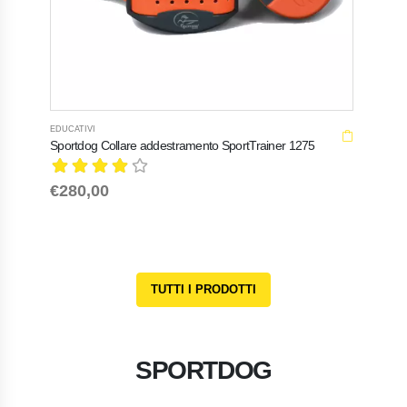
EDUCATIVI
LOCALI
Sportdog Collare addestramento SportTrainer 1275
Sportd
€280,00
€580
TUTTI I PRODOTTI
SPORTDOG